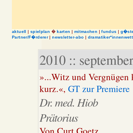
aktuell
|
spielplan
�
karten
|
mitmachen
|
fundus
|
g�st
Partner/F�rderer
|
newsletter-abo
|
dramatiker*innenwet
2010 :: september
»...Witz und Vergnügen 
kurz.«,
GT zur Premiere
Dr. med. Hiob
Prätorius
Von Curt Goetz