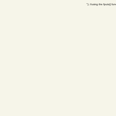
"); //using the fputs() fun