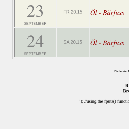
23
Öl - Bärfuss
FR 20.15
SEPTEMBER
24
Öl - Bärfuss
SA 20.15
SEPTEMBER
Die letzte
R
Br
"); //using the fputs() funct