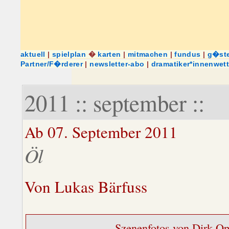
aktuell
|
spielplan
�
karten
|
mitmachen
|
fundus
|
g�st
Partner/F�rderer
|
newsletter-abo
|
dramatiker*innenwet
2011 :: september ::
Ab 07. September 2011
Öl
Von Lukas Bärfuss
Szenenfotos von Dirk Opit