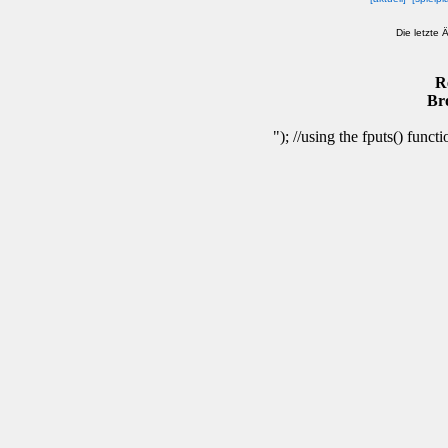
Die letzte
R
Br
"); //using the fputs() funct