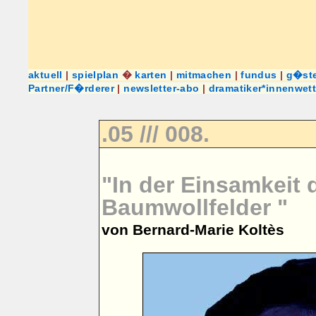
aktuell
|
spielplan
�
karten
|
mitmachen
|
fundus
|
g�st
Partner/F�rderer
|
newsletter-abo
|
dramatiker*innenwet
.05 /// 008.
"In der Einsamkeit 
Baumwollfelder "
von Bernard-Marie Koltès